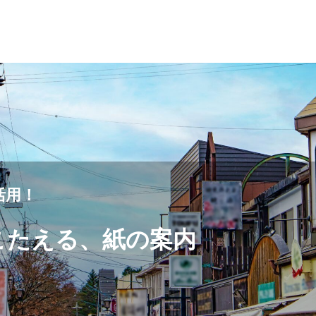
活用！
こたえる、紙の案内
」