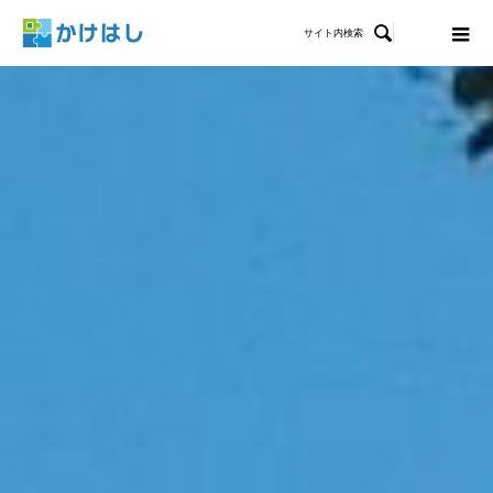

サイト内検索