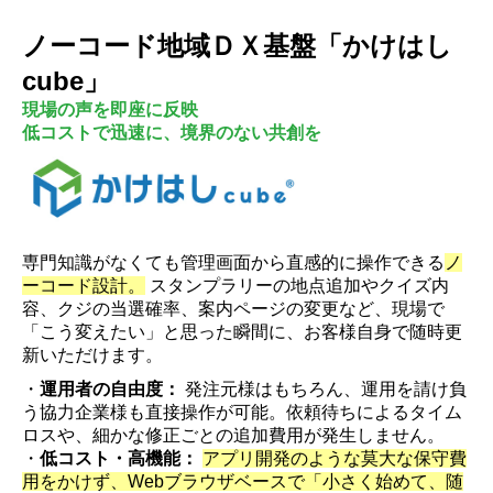
ノーコード地域ＤＸ基盤「かけはし
cube」
現場の声を即座に反映
低コストで迅速に、境界のない共創を
専門知識がなくても管理画面から直感的に操作できる
ノ
ーコード設計。
スタンプラリーの地点追加やクイズ内
容、クジの当選確率、案内ページの変更など、現場で
「こう変えたい」と思った瞬間に、お客様自身で随時更
新いただけます。
・
運用者の自由度：
発注元様はもちろん、運用を請け負
う協力企業様も直接操作が可能。依頼待ちによるタイム
ロスや、細かな修正ごとの追加費用が発生しません。
・
低コスト・高機能：
アプリ開発のような莫大な保守費
用をかけず、Webブラウザベースで「小さく始めて、随