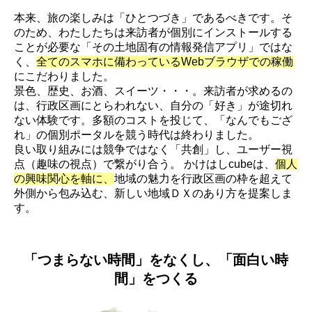
本来、旅の楽しみは「ひとつづき」であるべきです。そ
のため、わたしたちは来訪者が個別にインストールする
ことが必要な「その土地固有の情報発信アプリ」ではな
く、
全てのスマホに備わっているWebブラウザでの稼働
にこだわりました。
景色、歴史、お酒、スイーツ・・・。来訪者が求めるの
は、行政区画にとらわれない、自分の「好き」が途切れ
ない体験です。多額のコストを投じて、「なんでもござ
れ」の個別ポータルを競う時代は終わりました。
良い取り組みには競争ではなく「共創」し、ユーザー視
点（趣味の視点）で繋がり合う。 かけはしcubeは、
個人
の興味関心を軸に、
地域の魅力を行政区画の枠を超えて
外側から包み込む、新しい地域ＤＸのあり方を提案しま
す。
「つまらない時間」をなくし、「面白い時
間」をつくる