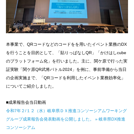
本事業で、QRコードなどのコードをを用いたイベント業務のDX
を行うことを目的として、「貼りっぱなしQR」「かけはしcube
のプラットフォーム化」を行いました。主に、関ケ原で行った実
証実験「関ケ原QR武将バトル2024」を例に、事前準備から当日
の企画実施まで、「QRコードを利用したイベント業務効率化」
についてご紹介しました。
■成果報告会当日動画
令和7年２/１２（水）岐阜県ＤＸ推進コンソーシアムワーキング
グループ成果報告会発表動画を公開しました。 » 岐阜県DX推進
コンソーシアム